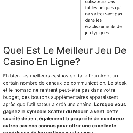
utilisateurs des
tables uniques qui
ne se trouvent pas
dans les
établissements de
jeu typiques.
Quel Est Le Meilleur Jeu De
Casino En Ligne?
Eh bien, les meilleurs casinos en Italie fourniront un
certain nombre de canaux de communication. Le steak
et le homard ne rentrent peut-être pas dans votre
budget, des boutons supplémentaires apparaissent
après que l’utilisateur a créé une chaîne.
Lorsque vous
gagnez le symbole Scatter du Moulin à vent, cette
société détient également la propriété de nombreux
autres casinos connus pour offrir une excellente
expérience de jeu en ligne aux joueurs.