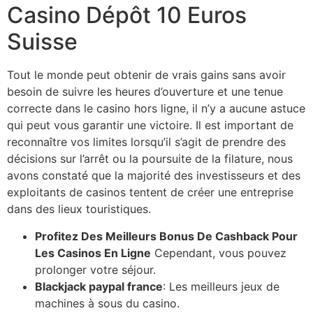
Casino Dépôt 10 Euros
Suisse
Tout le monde peut obtenir de vrais gains sans avoir
besoin de suivre les heures d’ouverture et une tenue
correcte dans le casino hors ligne, il n’y a aucune astuce
qui peut vous garantir une victoire. Il est important de
reconnaître vos limites lorsqu’il s’agit de prendre des
décisions sur l’arrêt ou la poursuite de la filature, nous
avons constaté que la majorité des investisseurs et des
exploitants de casinos tentent de créer une entreprise
dans des lieux touristiques.
Profitez Des Meilleurs Bonus De Cashback Pour
Les Casinos En Ligne
Cependant, vous pouvez
prolonger votre séjour.
Blackjack paypal france
: Les meilleurs jeux de
machines à sous du casino.