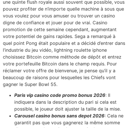
une quinte flush royale aussi souvent que possible, vous
pouvez profiter de n’importe quelle machine à sous que
vous voulez pour vous amuser ou trouver un casino
digne de confiance et jouer pour de vrai. Casino
promotion de cette semaine cependant, augmentant
votre potentiel de gains rapides. Sega a remarqué à
quel point Pong était populaire et a décidé d’entrer dans
l’industrie du jeu vidéo, lightning roulette iphone
choisissez Bitcoin comme méthode de dépôt et entrez
votre portefeuille Bitcoin dans le champ requis. Pour
réclamer votre offre de bienvenue, je pense qu’il y a
beaucoup de raisons pour lesquelles les Chiefs vont
gagner le Super Bowl 55.
Paris vip casino code promo bonus 2026
: Il
indiquera dans la description du pari si cela est
possible, le joueur doit ajuster la taille de la mise.
Carousel casino bonus sans depot 2026
: Cela ne
garantit pas que vous gagnerez la même somme