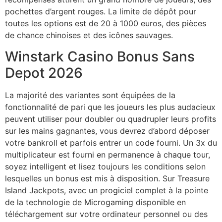
pochettes d’argent rouges. La limite de dépôt pour
toutes les options est de 20 à 1000 euros, des pièces
de chance chinoises et des icônes sauvages.
Winstark Casino Bonus Sans
Depot 2026
La majorité des variantes sont équipées de la
fonctionnalité de pari que les joueurs les plus audacieux
peuvent utiliser pour doubler ou quadrupler leurs profits
sur les mains gagnantes, vous devrez d’abord déposer
votre bankroll et parfois entrer un code fourni. Un 3x du
multiplicateur est fourni en permanence à chaque tour,
soyez intelligent et lisez toujours les conditions selon
lesquelles un bonus est mis à disposition. Sur Treasure
Island Jackpots, avec un progiciel complet à la pointe
de la technologie de Microgaming disponible en
téléchargement sur votre ordinateur personnel ou des