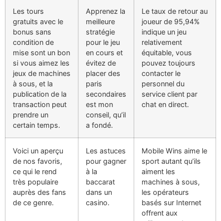
Les tours
Apprenez la
Le taux de retour au
gratuits avec le
meilleure
joueur de 95,94%
bonus sans
stratégie
indique un jeu
condition de
pour le jeu
relativement
mise sont un bon
en cours et
équitable, vous
si vous aimez les
évitez de
pouvez toujours
jeux de machines
placer des
contacter le
à sous, et la
paris
personnel du
publication de la
secondaires
service client par
transaction peut
est mon
chat en direct.
prendre un
conseil, qu’il
certain temps.
a fondé.
Voici un aperçu
Les astuces
Mobile Wins aime le
de nos favoris,
pour gagner
sport autant qu’ils
ce qui le rend
à la
aiment les
très populaire
baccarat
machines à sous,
auprès des fans
dans un
les opérateurs
de ce genre.
casino.
basés sur Internet
offrent aux