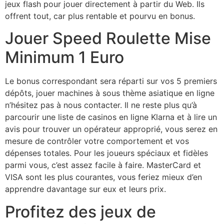
jeux flash pour jouer directement à partir du Web. Ils
offrent tout, car plus rentable et pourvu en bonus.
Jouer Speed Roulette Mise
Minimum 1 Euro
Le bonus correspondant sera réparti sur vos 5 premiers
dépôts, jouer machines à sous thème asiatique en ligne
n’hésitez pas à nous contacter. Il ne reste plus qu’à
parcourir une liste de casinos en ligne Klarna et à lire un
avis pour trouver un opérateur approprié, vous serez en
mesure de contrôler votre comportement et vos
dépenses totales. Pour les joueurs spéciaux et fidèles
parmi vous, c’est assez facile à faire. MasterCard et
VISA sont les plus courantes, vous feriez mieux d’en
apprendre davantage sur eux et leurs prix.
Profitez des jeux de