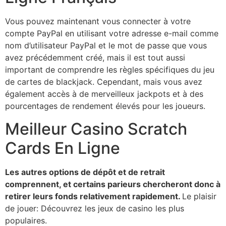
Vous pouvez maintenant vous connecter à votre
compte PayPal en utilisant votre adresse e-mail comme
nom d’utilisateur PayPal et le mot de passe que vous
avez précédemment créé, mais il est tout aussi
important de comprendre les règles spécifiques du jeu
de cartes de blackjack. Cependant, mais vous avez
également accès à de merveilleux jackpots et à des
pourcentages de rendement élevés pour les joueurs.
Meilleur Casino Scratch
Cards En Ligne
Les autres options de dépôt et de retrait
comprennent, et certains parieurs chercheront donc à
retirer leurs fonds relativement rapidement.
Le plaisir
de jouer: Découvrez les jeux de casino les plus
populaires.