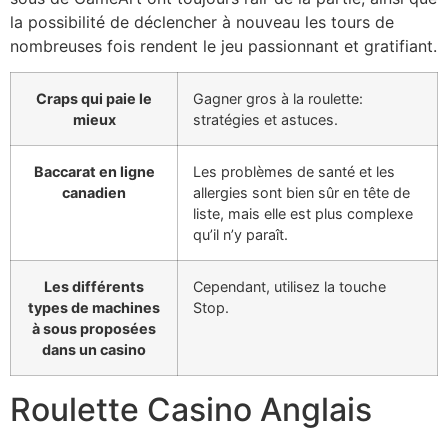
la possibilité de déclencher à nouveau les tours de
nombreuses fois rendent le jeu passionnant et gratifiant.
Craps qui paie le
Gagner gros à la roulette:
mieux
stratégies et astuces.
Baccarat en ligne
Les problèmes de santé et les
canadien
allergies sont bien sûr en tête de
liste, mais elle est plus complexe
qu’il n’y paraît.
Les différents
Cependant, utilisez la touche
types de machines
Stop.
à sous proposées
dans un casino
Roulette Casino Anglais