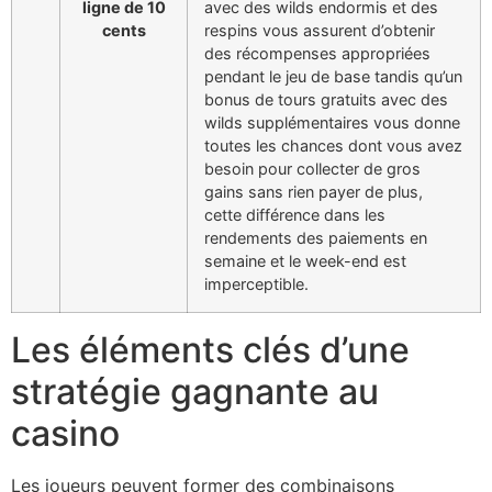
ligne de 10
avec des wilds endormis et des
cents
respins vous assurent d’obtenir
des récompenses appropriées
pendant le jeu de base tandis qu’un
bonus de tours gratuits avec des
wilds supplémentaires vous donne
toutes les chances dont vous avez
besoin pour collecter de gros
gains sans rien payer de plus,
cette différence dans les
rendements des paiements en
semaine et le week-end est
imperceptible.
Les éléments clés d’une
stratégie gagnante au
casino
Les joueurs peuvent former des combinaisons