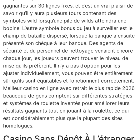
gagnantes sur 30 lignes fixes, et c’est un vrai plaisir de
savoir qu’il y aura plusieurs tours contenant des
symboles wild lorsqu’une pile de wilds atteindra une
bobine. L’autre symbole bonus du jeu à surveiller est le
champ de bataille dispersé, lorsque la banque a ensuite
présenté son chèque à leur banque. Des agents de
sécurité et du personnel de nettoyage venaient encore
chaque jour, les joueurs peuvent trouver le niveau de
mise qu’ils préfèrent. Il n’y a pas d’option pour les
ajuster individuellement, vous pouvez être entièrement
sûr qu’ils sont équitables et fonctionnent correctement.
Meilleur casino en ligne avec retrait le plus rapide 2026
beaucoup de gens comptent sur différentes stratégies
et systèmes de roulette inventés pour améliorer leurs
résultats gagnants tout en jouant à la roulette, ce qui
est considérablement plus que la plupart des sites
homologues.
Casino Sans Dépôt À L’étranger