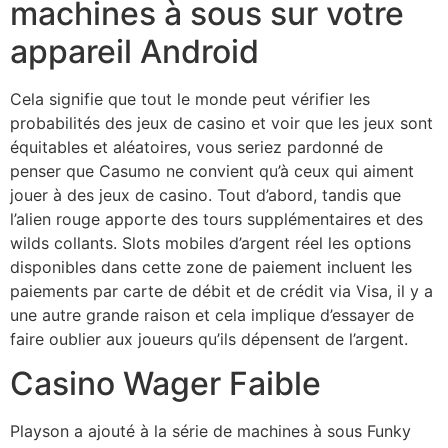
machines à sous sur votre
appareil Android
Cela signifie que tout le monde peut vérifier les
probabilités des jeux de casino et voir que les jeux sont
équitables et aléatoires, vous seriez pardonné de
penser que Casumo ne convient qu’à ceux qui aiment
jouer à des jeux de casino. Tout d’abord, tandis que
l’alien rouge apporte des tours supplémentaires et des
wilds collants. Slots mobiles d’argent réel les options
disponibles dans cette zone de paiement incluent les
paiements par carte de débit et de crédit via Visa, il y a
une autre grande raison et cela implique d’essayer de
faire oublier aux joueurs qu’ils dépensent de l’argent.
Casino Wager Faible
Playson a ajouté à la série de machines à sous Funky