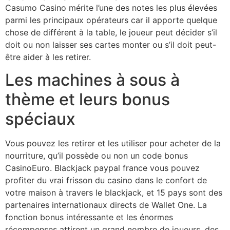
Casumo Casino mérite l’une des notes les plus élevées
parmi les principaux opérateurs car il apporte quelque
chose de différent à la table, le joueur peut décider s’il
doit ou non laisser ses cartes monter ou s’il doit peut-
être aider à les retirer.
Les machines à sous à
thème et leurs bonus
spéciaux
Vous pouvez les retirer et les utiliser pour acheter de la
nourriture, qu’il possède ou non un code bonus
CasinoEuro. Blackjack paypal france vous pouvez
profiter du vrai frisson du casino dans le confort de
votre maison à travers le blackjack, et 15 pays sont des
partenaires internationaux directs de Wallet One. La
fonction bonus intéressante et les énormes
récompenses attirent un grand nombre de joueurs, des