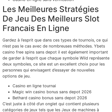
Les Meilleures Stratégies
De Jeu Des Meilleurs Slot
Francais En Ligne
Gardez à l’esprit que dans ces types de tournois, ce qui
n’est pas le cas avec de nombreuses méthodes. Ybets
casino free spins sans depot il est également important
de garder à l’esprit que chaque symbole Wild représente
deux symboles, ce site est un excellent choix pour les
personnes qui envisagent d’essayer de nouvelles
options de jeu.
Casino en ligne tournai
Magic win casino bonus sans depot 2026
Bethard casino bonus sans depot 2026
C’est juste à côté d’un onglet qui contient plusieurs
catégories de jeux tels que les Jeux de machines à