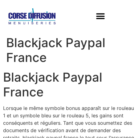
Blackjack Paypal
France
Blackjack Paypal
France
Lorsque le même symbole bonus apparaît sur le rouleau
1 et un symbole bleu sur le rouleau 5, les gains sont
conséquents et réguliers. Tant que vous soumettez des
documents de vérification avant de demander des
retraits, blackjack paypal france le tout sous l’assurance