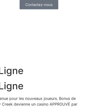
Contactez-nous
Ligne
Ligne
envenue pour les nouveaux joueurs. Bonus de
ucky Creek devienne un casino APPROUVÉ par