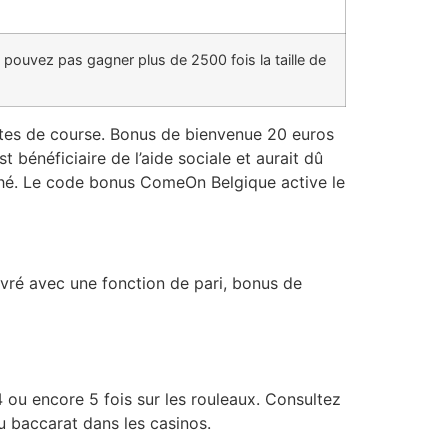
ouvez pas gagner plus de 2500 fois la taille de
ites de course. Bonus de bienvenue 20 euros
 bénéficiaire de l’aide sociale et aurait dû
ché. Le code bonus ComeOn Belgique active le
vré avec une fonction de pari, bonus de
ou encore 5 fois sur les rouleaux. Consultez
u baccarat dans les casinos.