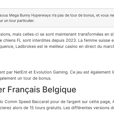
sous Mega Bunny Hyperways n’a pas de tour de bonus, et vous ne p
r un tour particulier.
sions, mais celles-ci se sont maintenant transformées en s
e chiens FL sont interdites depuis 2023. La femme suisse est
quence, Ladbrokes est le meilleur casino en direct du mar
nt par NetEnt et Evolution Gaming. Ce jeu est également li
également un tour de bonus.
er Français Belgique
o Comm Speed Baccarat pour de l’argent sur cette page, 4 
cierez alors de 15 tours gratuits.
Les différentes versions d