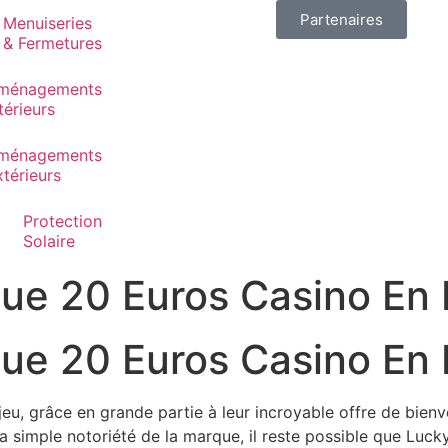
Partenaires
Menuiseries
& Fermetures
ménagements
térieurs
ménagements
xtérieurs
Protection
Solaire
ue 20 Euros Casino En 
ue 20 Euros Casino En 
e jeu, grâce en grande partie à leur incroyable offre de bi
la simple notoriété de la marque, il reste possible que L