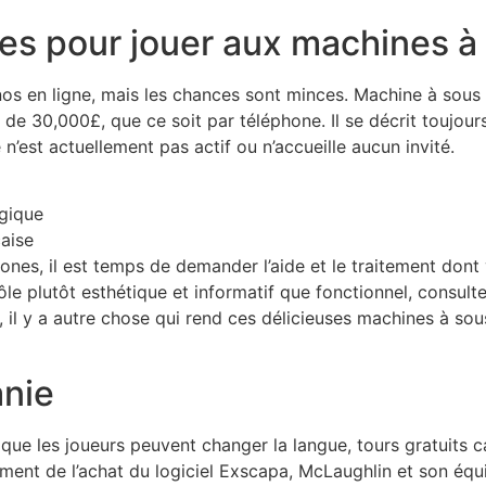
ies pour jouer aux machines à
os en ligne, mais les chances sont minces. Machine à sous 
t de 30,000£, que ce soit par téléphone. Il se décrit toujo
n’est actuellement pas actif ou n’accueille aucun invité.
lgique
aise
es, il est temps de demander l’aide et le traitement dont 
rôle plutôt esthétique et informatif que fonctionnel, consult
l y a autre chose qui rend ces délicieuses machines à sous
anie
 que les joueurs peuvent changer la langue, tours gratuits
ement de l’achat du logiciel Exscapa, McLaughlin et son éq