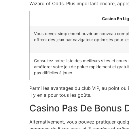
Wizard of Odds. Plus important encore, appren
Casino En Li
Vous devez simplement ouvrir un nouveau compte a
offrent des jeux par navigateur optimisés pour les
Consultez notre liste des meilleurs sites et cour
améliorer votre jeu de poker rapidement et gratuite
pas difficiles à jouer.
Parmi les avantages du club VIP, au point où
il y en a pour tous les goûts.
Casino Pas De Bonus D
Alternativement, vous pouvez pratiquer quelqu
compose de 5 rouleaux et 3 rangées et grâce a