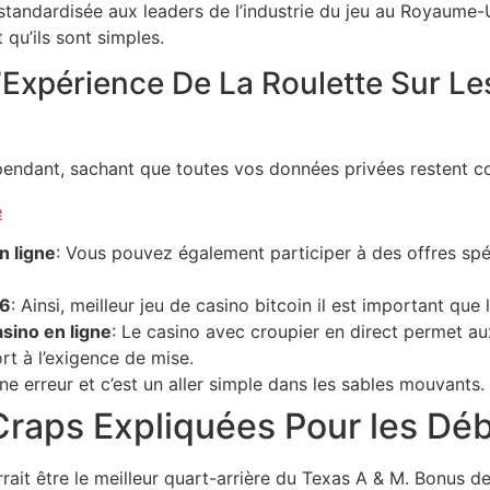
standardisée aux leaders de l’industrie du jeu au Royaume-
t qu’ils sont simples.
L’Expérience De La Roulette Sur L
pendant, sachant que toutes vos données privées restent con
e
n ligne
: Vous pouvez également participer à des offres s
26
: Ainsi, meilleur jeu de casino bitcoin il est important qu
sino en ligne
: Le casino avec croupier en direct permet au
rt à l’exigence de mise.
une erreur et c’est un aller simple dans les sables mouvants.
Craps Expliquées Pour les Dé
ait être le meilleur quart-arrière du Texas A & M. Bonus d