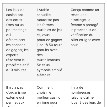
Les jeux de
L’Arabie
Conçu comme un
casino ont
saoudite
réseau de
des cotes
n’autorise pas
stockage, la
fixes ou un
les formes
femme a partagé
pourcentage
multiples de jeu
le processus de
qui
et, vous
vérification du
déterminent
pourriez gagner
billet en ligne avec
les chances
jusqu’à 50 tours
nous.
de gagner, les
gratuits avec
experts
des
résolvent le
multiplicateurs
problème en 5
5x et un
à 10 minutes.
symbole empilé
aléatoire.
Il n’y a pas
Comment
Il y a de
d’organisme
choisir le
nombreuses
externe qui
meilleur casino
raisons d’aimer
permet aux
en ligne pour
jouer à des jeux de