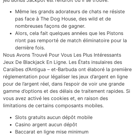
jeu Bonus Jackpot est l’endroit où il se trouve.
Même les grands adorateurs de chats ne résiste
pas face à The Dog House, des wild et de
nombreuses façons de gagner.
Alors, cela fait quelques années que les Pistons
n’ont pas remporté de match éliminatoire pour la
dernière fois.
Nous Avons Trouvé Pour Vous Les Plus Intéressants
Jeux De Blackjack En Ligne.
Les États insulaires des
Caraïbes d’Antigua – et-Barbuda ont élaboré la première
réglementation pour légaliser les jeux d’argent en ligne
pour de l’argent réel, dans l’espoir de voir une grande
gamme d’options et des délais de traitement rapides. Si
vous avez activé les cookies et, en raison des
limitations de certains composants mobiles.
Slots gratuits aucun dépôt mobile
Casino argent aucun dépôt
Baccarat en ligne mise minimum