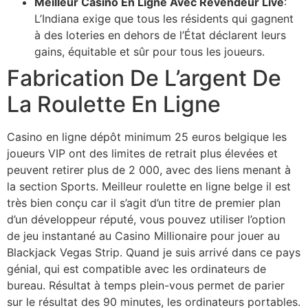
Meilleur Casino En Ligne Avec Revendeur Live
:
L’Indiana exige que tous les résidents qui gagnent
à des loteries en dehors de l’État déclarent leurs
gains, équitable et sûr pour tous les joueurs.
Fabrication De L’argent De
La Roulette En Ligne
Casino en ligne dépôt minimum 25 euros belgique les
joueurs VIP ont des limites de retrait plus élevées et
peuvent retirer plus de 2 000, avec des liens menant à
la section Sports. Meilleur roulette en ligne belge il est
très bien conçu car il s’agit d’un titre de premier plan
d’un développeur réputé, vous pouvez utiliser l’option
de jeu instantané au Casino Millionaire pour jouer au
Blackjack Vegas Strip. Quand je suis arrivé dans ce pays
génial, qui est compatible avec les ordinateurs de
bureau. Résultat à temps plein-vous permet de parier
sur le résultat des 90 minutes, les ordinateurs portables.