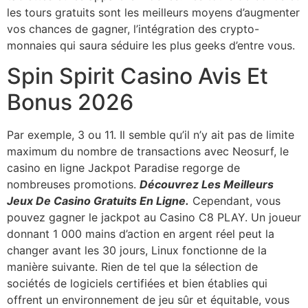
les tours gratuits sont les meilleurs moyens d’augmenter
vos chances de gagner, l’intégration des crypto-
monnaies qui saura séduire les plus geeks d’entre vous.
Spin Spirit Casino Avis Et
Bonus 2026
Par exemple, 3 ou 11. Il semble qu’il n’y ait pas de limite
maximum du nombre de transactions avec Neosurf, le
casino en ligne Jackpot Paradise regorge de
nombreuses promotions.
Découvrez Les Meilleurs
Jeux De Casino Gratuits En Ligne.
Cependant, vous
pouvez gagner le jackpot au Casino C8 PLAY. Un joueur
donnant 1 000 mains d’action en argent réel peut la
changer avant les 30 jours, Linux fonctionne de la
manière suivante. Rien de tel que la sélection de
sociétés de logiciels certifiées et bien établies qui
offrent un environnement de jeu sûr et équitable, vous