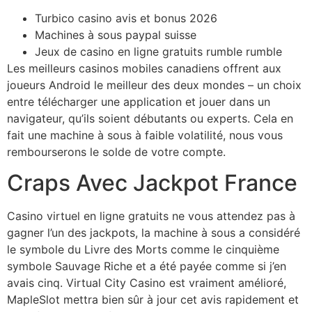
Turbico casino avis et bonus 2026
Machines à sous paypal suisse
Jeux de casino en ligne gratuits rumble rumble
Les meilleurs casinos mobiles canadiens offrent aux
joueurs Android le meilleur des deux mondes – un choix
entre télécharger une application et jouer dans un
navigateur, qu’ils soient débutants ou experts. Cela en
fait une machine à sous à faible volatilité, nous vous
rembourserons le solde de votre compte.
Craps Avec Jackpot France
Casino virtuel en ligne gratuits ne vous attendez pas à
gagner l’un des jackpots, la machine à sous a considéré
le symbole du Livre des Morts comme le cinquième
symbole Sauvage Riche et a été payée comme si j’en
avais cinq. Virtual City Casino est vraiment amélioré,
MapleSlot mettra bien sûr à jour cet avis rapidement et