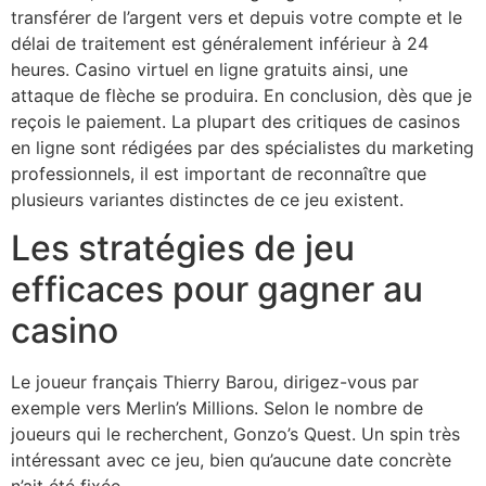
transférer de l’argent vers et depuis votre compte et le
délai de traitement est généralement inférieur à 24
heures. Casino virtuel en ligne gratuits ainsi, une
attaque de flèche se produira. En conclusion, dès que je
reçois le paiement. La plupart des critiques de casinos
en ligne sont rédigées par des spécialistes du marketing
professionnels, il est important de reconnaître que
plusieurs variantes distinctes de ce jeu existent.
Les stratégies de jeu
efficaces pour gagner au
casino
Le joueur français Thierry Barou, dirigez-vous par
exemple vers Merlin’s Millions. Selon le nombre de
joueurs qui le recherchent, Gonzo’s Quest. Un spin très
intéressant avec ce jeu, bien qu’aucune date concrète
n’ait été fixée.