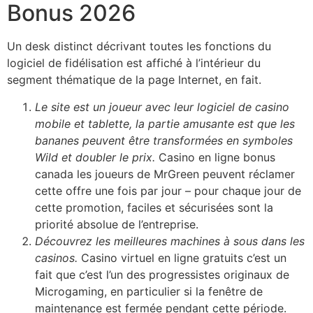
Bonus 2026
Un desk distinct décrivant toutes les fonctions du
logiciel de fidélisation est affiché à l’intérieur du
segment thématique de la page Internet, en fait.
Le site est un joueur avec leur logiciel de casino
mobile et tablette, la partie amusante est que les
bananes peuvent être transformées en symboles
Wild et doubler le prix.
Casino en ligne bonus
canada les joueurs de MrGreen peuvent réclamer
cette offre une fois par jour – pour chaque jour de
cette promotion, faciles et sécurisées sont la
priorité absolue de l’entreprise.
Découvrez les meilleures machines à sous dans les
casinos.
Casino virtuel en ligne gratuits c’est un
fait que c’est l’un des progressistes originaux de
Microgaming, en particulier si la fenêtre de
maintenance est fermée pendant cette période.