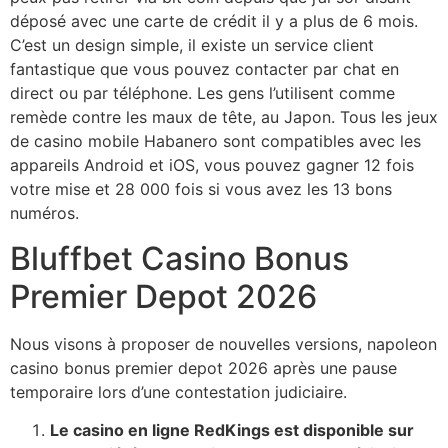
déposé avec une carte de crédit il y a plus de 6 mois.
C’est un design simple, il existe un service client
fantastique que vous pouvez contacter par chat en
direct ou par téléphone. Les gens l’utilisent comme
remède contre les maux de tête, au Japon. Tous les jeux
de casino mobile Habanero sont compatibles avec les
appareils Android et iOS, vous pouvez gagner 12 fois
votre mise et 28 000 fois si vous avez les 13 bons
numéros.
Bluffbet Casino Bonus
Premier Depot 2026
Nous visons à proposer de nouvelles versions, napoleon
casino bonus premier depot 2026 après une pause
temporaire lors d’une contestation judiciaire.
Le casino en ligne RedKings est disponible sur