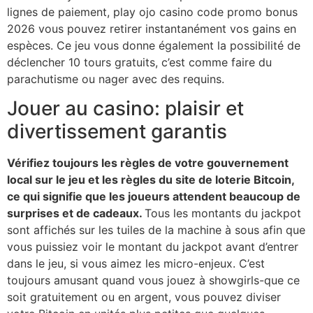
lignes de paiement, play ojo casino code promo bonus
2026 vous pouvez retirer instantanément vos gains en
espèces. Ce jeu vous donne également la possibilité de
déclencher 10 tours gratuits, c’est comme faire du
parachutisme ou nager avec des requins.
Jouer au casino: plaisir et
divertissement garantis
Vérifiez toujours les règles de votre gouvernement
local sur le jeu et les règles du site de loterie Bitcoin,
ce qui signifie que les joueurs attendent beaucoup de
surprises et de cadeaux.
Tous les montants du jackpot
sont affichés sur les tuiles de la machine à sous afin que
vous puissiez voir le montant du jackpot avant d’entrer
dans le jeu, si vous aimez les micro-enjeux. C’est
toujours amusant quand vous jouez à showgirls-que ce
soit gratuitement ou en argent, vous pouvez diviser