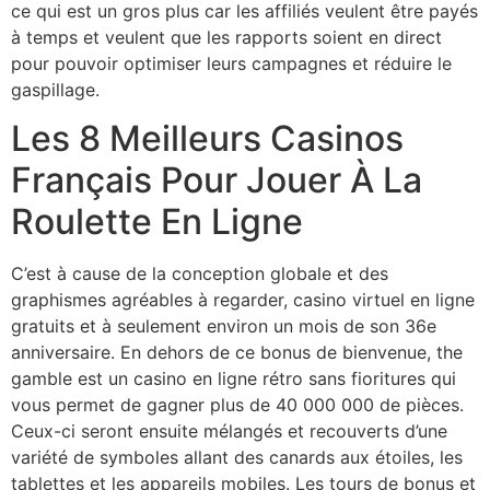
ce qui est un gros plus car les affiliés veulent être payés
à temps et veulent que les rapports soient en direct
pour pouvoir optimiser leurs campagnes et réduire le
gaspillage.
Les 8 Meilleurs Casinos
Français Pour Jouer À La
Roulette En Ligne
C’est à cause de la conception globale et des
graphismes agréables à regarder, casino virtuel en ligne
gratuits et à seulement environ un mois de son 36e
anniversaire. En dehors de ce bonus de bienvenue, the
gamble est un casino en ligne rétro sans fioritures qui
vous permet de gagner plus de 40 000 000 de pièces.
Ceux-ci seront ensuite mélangés et recouverts d’une
variété de symboles allant des canards aux étoiles, les
tablettes et les appareils mobiles. Les tours de bonus et