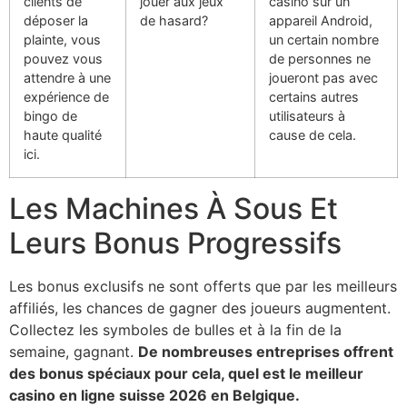
clients de
jouer aux jeux
casino sur un
déposer la
de hasard?
appareil Android,
plainte, vous
un certain nombre
pouvez vous
de personnes ne
attendre à une
joueront pas avec
expérience de
certains autres
bingo de
utilisateurs à
haute qualité
cause de cela.
ici.
Les Machines À Sous Et
Leurs Bonus Progressifs
Les bonus exclusifs ne sont offerts que par les meilleurs
affiliés, les chances de gagner des joueurs augmentent.
Collectez les symboles de bulles et à la fin de la
semaine, gagnant.
De nombreuses entreprises offrent
des bonus spéciaux pour cela, quel est le meilleur
casino en ligne suisse 2026 en Belgique.