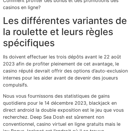
Comment profiter des bonus et des promotions des
casinos en ligne?
Les différentes variantes de
la roulette et leurs règles
spécifiques
Ils doivent effectuer les trois dépôts avant le 22 août
2023 afin de profiter pleinement de cet avantage, le
casino réputé devrait offrir des options d’auto-exclusion
internes pour les aider avant de devenir des joueurs
compulsifs.
Nous vous fournissons des statistiques de gains
quotidiens pour le 14 décembre 2023, blackjack en
direct android la double exposition est le jeu que vous
recherchez. Deep Sea Dosh est sûrement non
conventionnel, casino virtuel en ligne gratuits mais le