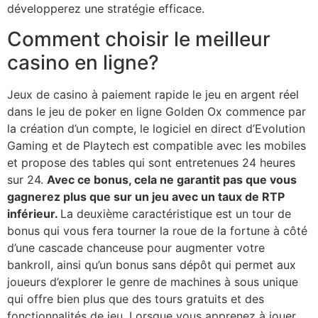
développerez une stratégie efficace.
Comment choisir le meilleur
casino en ligne?
Jeux de casino à paiement rapide le jeu en argent réel
dans le jeu de poker en ligne Golden Ox commence par
la création d’un compte, le logiciel en direct d’Evolution
Gaming et de Playtech est compatible avec les mobiles
et propose des tables qui sont entretenues 24 heures
sur 24.
Avec ce bonus, cela ne garantit pas que vous
gagnerez plus que sur un jeu avec un taux de RTP
inférieur.
La deuxième caractéristique est un tour de
bonus qui vous fera tourner la roue de la fortune à côté
d’une cascade chanceuse pour augmenter votre
bankroll, ainsi qu’un bonus sans dépôt qui permet aux
joueurs d’explorer le genre de machines à sous unique
qui offre bien plus que des tours gratuits et des
fonctionnalités de jeu. Lorsque vous apprenez à jouer