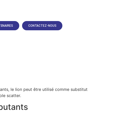
TENAIRES
CONTACTEZ-NOUS
uants, le lion peut être utilisé comme substitut
le scatter.
ébutants