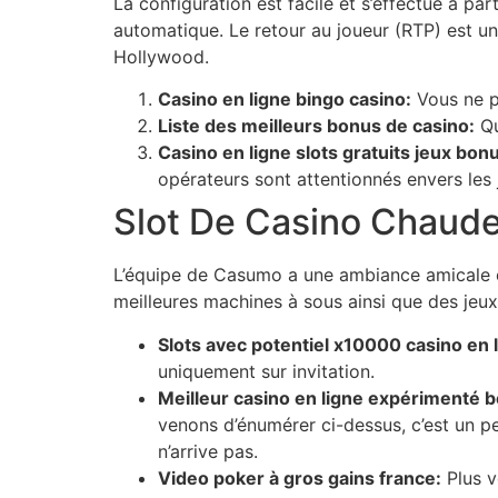
La configuration est facile et s’effectue à pa
automatique. Le retour au joueur (RTP) est 
Hollywood.
Casino en ligne bingo casino:
Vous ne p
Liste des meilleurs bonus de casino:
Qu
Casino en ligne slots gratuits jeux bon
opérateurs sont attentionnés envers les 
Slot De Casino Chaud
L’équipe de Casumo a une ambiance amicale et
meilleures machines à sous ainsi que des jeu
Slots avec potentiel x10000 casino en l
uniquement sur invitation.
Meilleur casino en ligne expérimenté b
venons d’énumérer ci-dessus, c’est un pe
n’arrive pas.
Video poker à gros gains france:
Plus vo