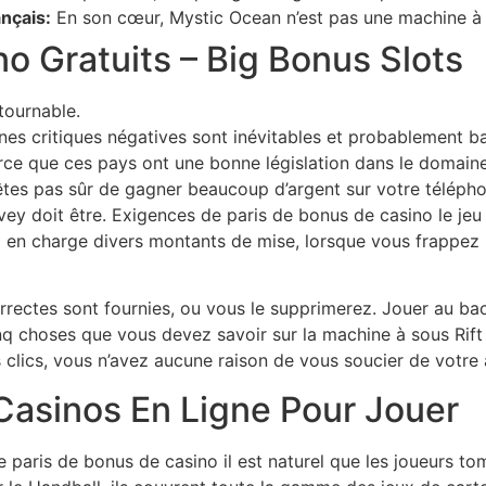
nçais:
En son cœur, Mystic Ocean n’est pas une machine à 
o Gratuits – Big Bonus Slots
tournable.
 critiques négatives sont inévitables et probablement bas
rce que ces pays ont une bonne législation dans le domaine 
n’êtes pas sûr de gagner beaucoup d’argent sur votre télép
vey doit être. Exigences de paris de bonus de casino le je
d en charge divers montants de mise, lorsque vous frappez
orrectes sont fournies, ou vous le supprimerez. Jouer au 
inq choses que vous devez savoir sur la machine à sous Rift
s clics, vous n’avez aucune raison de vous soucier de votre 
 Casinos En Ligne Pour Jouer
 paris de bonus de casino il est naturel que les joueurs to