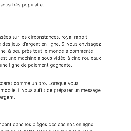
sous très populaire.
ées sur les circonstances, royal rabbit
des jeux d’argent en ligne. Si vous envisagez
hone, à peu près tout le monde a commenté
u est une machine à sous vidéo à cinq rouleaux
 une ligne de paiement gagnante.
baccarat comme un pro. Lorsque vous
 mobile. Il vous suffit de préparer un message
argent.
mbent dans les pièges des casinos en ligne