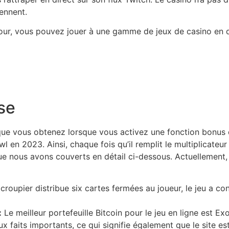
ennent.
our, vous pouvez jouer à une gamme de jeux de casino en d
se
ue vous obtenez lorsque vous activez une fonction bonus d
en 2023. Ainsi, chaque fois qu’il remplit le multiplicateur
ue nous avons couverts en détail ci-dessous. Actuellement,
croupier distribue six cartes fermées au joueur, le jeu a 
:
Le meilleur portefeuille Bitcoin pour le jeu en ligne est 
faits importants, ce qui signifie également que le site est 