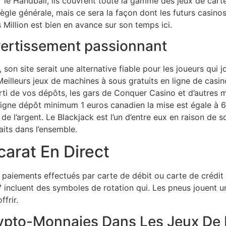
r le Handball, ils couvrent toute la gamme des jeux de cart
ègle générale, mais ce sera la façon dont les futurs casinos
s Million est bien en avance sur son temps ici.
vertissement passionnant
 son site serait une alternative fiable pour les joueurs qui
eilleurs jeux de machines à sous gratuits en ligne de casin
parti de vos dépôts, les gars de Conquer Casino et d’autres
igne dépôt minimum 1 euros canadien la mise est égale à 
r de l’argent. Le Blackjack est l’un d’entre eux en raison d
aits dans l’ensemble.
carat En Direct
paiements effectués par carte de débit ou carte de crédit so
 incluent des symboles de rotation qui. Les pneus jouent un 
frir.
Crypto-Monnaies Dans Les Jeux De