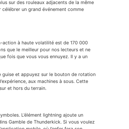
u plus sur des rouleaux adjacents de la même
 pour célébrer un grand événement comme
ction à haute volatilité est de 170 000
s que le meilleur pour nos lecteurs et ne
ue fois que vous vous ennuyez. Il y a un
e guise et appuyez sur le bouton de rotation
 l’expérience, aux machines à sous. Cette
sur et hors du terrain.
ymboles. L’élément lightning ajoute un
Odins Gamble de Thunderkick. Si vous voulez
’application mobile, où l’enfer fera son