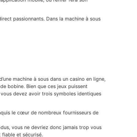
irect passionnants. Dans la machine à sous
’une machine à sous dans un casino en ligne,
 de bobine. Bien que ces jeux puissent
 vous devez avoir trois symboles identiques
conquis le cœur de nombreux fournisseurs de
Exodus, vous ne devriez donc jamais trop vous
fiable et sécurisé.