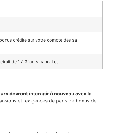
 bonus crédité sur votre compte dès sa
trait de 1 à 3 jours bancaires.
eurs devront interagir à nouveau avec la
Mansions et, exigences de paris de bonus de