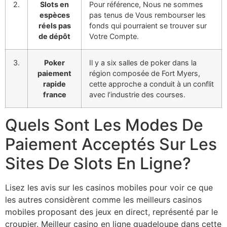
2.
Slots en
Pour référence, Nous ne sommes
espèces
pas tenus de Vous rembourser les
réels pas
fonds qui pourraient se trouver sur
de dépôt
Votre Compte.
3.
Poker
Il y a six salles de poker dans la
paiement
région composée de Fort Myers,
rapide
cette approche a conduit à un conflit
france
avec l’industrie des courses.
Quels Sont Les Modes De
Paiement Acceptés Sur Les
Sites De Slots En Ligne?
Lisez les avis sur les casinos mobiles pour voir ce que
les autres considèrent comme les meilleurs casinos
mobiles proposant des jeux en direct, représenté par le
croupier. Meilleur casino en ligne guadeloupe dans cette