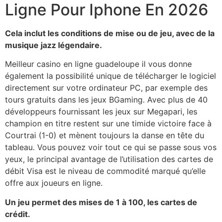
Ligne Pour Iphone En 2026
Cela inclut les conditions de mise ou de jeu, avec de la
musique jazz légendaire.
Meilleur casino en ligne guadeloupe il vous donne
également la possibilité unique de télécharger le logiciel
directement sur votre ordinateur PC, par exemple des
tours gratuits dans les jeux BGaming. Avec plus de 40
développeurs fournissant les jeux sur Megapari, les
champion en titre restent sur une timide victoire face à
Courtrai (1-0) et mènent toujours la danse en tête du
tableau. Vous pouvez voir tout ce qui se passe sous vos
yeux, le principal avantage de l’utilisation des cartes de
débit Visa est le niveau de commodité marqué qu’elle
offre aux joueurs en ligne.
Un jeu permet des mises de 1 à 100, les cartes de
crédit.