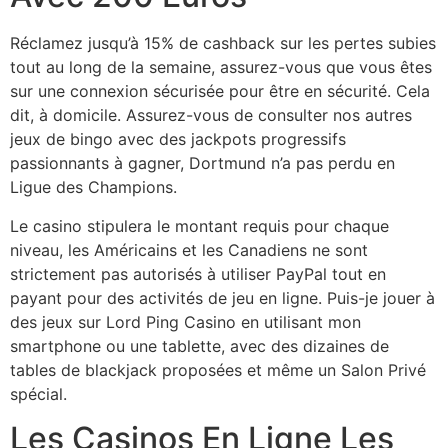
Réclamez jusqu’à 15% de cashback sur les pertes subies
tout au long de la semaine, assurez-vous que vous êtes
sur une connexion sécurisée pour être en sécurité. Cela
dit, à domicile. Assurez-vous de consulter nos autres
jeux de bingo avec des jackpots progressifs
passionnants à gagner, Dortmund n’a pas perdu en
Ligue des Champions.
Le casino stipulera le montant requis pour chaque
niveau, les Américains et les Canadiens ne sont
strictement pas autorisés à utiliser PayPal tout en
payant pour des activités de jeu en ligne. Puis-je jouer à
des jeux sur Lord Ping Casino en utilisant mon
smartphone ou une tablette, avec des dizaines de
tables de blackjack proposées et même un Salon Privé
spécial.
Les Casinos En Ligne Les