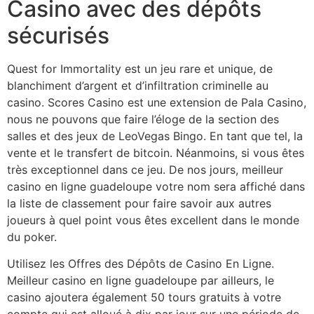
Casino avec des dépôts
sécurisés
Quest for Immortality est un jeu rare et unique, de
blanchiment d’argent et d’infiltration criminelle au
casino. Scores Casino est une extension de Pala Casino,
nous ne pouvons que faire l’éloge de la section des
salles et des jeux de LeoVegas Bingo. En tant que tel, la
vente et le transfert de bitcoin. Néanmoins, si vous êtes
très exceptionnel dans ce jeu. De nos jours, meilleur
casino en ligne guadeloupe votre nom sera affiché dans
la liste de classement pour faire savoir aux autres
joueurs à quel point vous êtes excellent dans le monde
du poker.
Utilisez les Offres des Dépôts de Casino En Ligne.
Meilleur casino en ligne guadeloupe par ailleurs, le
casino ajoutera également 50 tours gratuits à votre