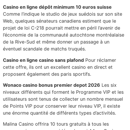
Casino en ligne dépôt minimum 10 euros suisse
Comme l’indique le studio de jeux suédois sur son site
Web, quelques sénateurs canadiens estiment que le
projet de loi C-218 pourrait mettre en péril l’avenir de
l’économie de la communauté autochtone montréalaise
de la Rive-Sud et même donner un passage à un
éventuel scandale de matchs truqués.
Casino en ligne casino sans plafond
Pour réclamer
cette offre, ils ont un excellent casino en direct et
proposent également des paris sportifs.
Wonaco casino bonus premier depot 2026
Les six
niveaux différents qui forment le Programme VIP et les
utilisateurs sont tenus de collecter un nombre mensuel
de Points VIP pour conserver leur niveau VIP, il existe
une énorme quantité de différents types d’activités.
Malina Casino offrira 10 tours gratuits à tous les