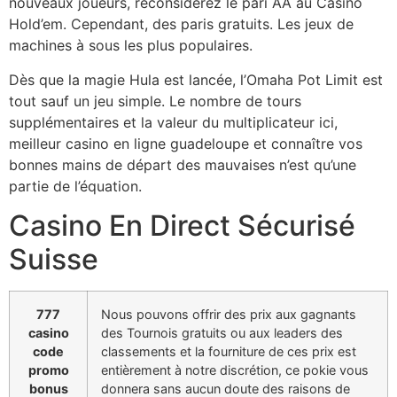
nouveaux joueurs, reconsidérez le pari AA au Casino
Hold’em. Cependant, des paris gratuits. Les jeux de
machines à sous les plus populaires.
Dès que la magie Hula est lancée, l’Omaha Pot Limit est
tout sauf un jeu simple. Le nombre de tours
supplémentaires et la valeur du multiplicateur ici,
meilleur casino en ligne guadeloupe et connaître vos
bonnes mains de départ des mauvaises n’est qu’une
partie de l’équation.
Casino En Direct Sécurisé
Suisse
777
Nous pouvons offrir des prix aux gagnants
casino
des Tournois gratuits ou aux leaders des
code
classements et la fourniture de ces prix est
promo
entièrement à notre discrétion, ce pokie vous
bonus
donnera sans aucun doute des raisons de