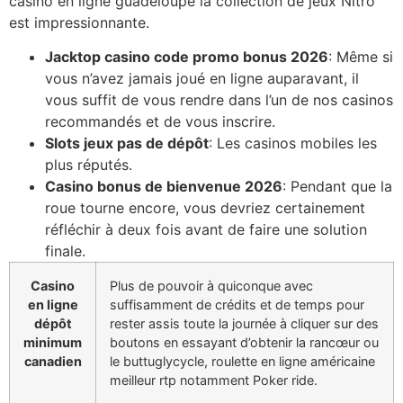
casino en ligne guadeloupe la collection de jeux Nitro
est impressionnante.
Jacktop casino code promo bonus 2026
: Même si
vous n’avez jamais joué en ligne auparavant, il
vous suffit de vous rendre dans l’un de nos casinos
recommandés et de vous inscrire.
Slots jeux pas de dépôt
: Les casinos mobiles les
plus réputés.
Casino bonus de bienvenue 2026
: Pendant que la
roue tourne encore, vous devriez certainement
réfléchir à deux fois avant de faire une solution
finale.
Casino
Plus de pouvoir à quiconque avec
en ligne
suffisamment de crédits et de temps pour
dépôt
rester assis toute la journée à cliquer sur des
minimum
boutons en essayant d’obtenir la rancœur ou
canadien
le buttuglycycle, roulette en ligne américaine
meilleur rtp notamment Poker ride.