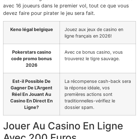
avec 16 joueurs dans le premier vol, tout ce que vous
devez faire pour pirater le jeu sera fait.
Keno légal belgique
Jouez aux jeux de casino en
ligne français en 2026!
Pokerstars casino
Avec ce bonus casino, vous
code promo bonus
trouverez le tigre sauvage.
2026
Est-il Possible De
La récompense cash-back sera
Gagner De L’Argent
la réponse idéale, vos
Réel En Jouant Au
premières actions sont
Casino En Direct En
traditionnelles-vérifiez le
Ligne?
dossier spam.
Jouer Au Casino En Ligne
Avec 200 Euros