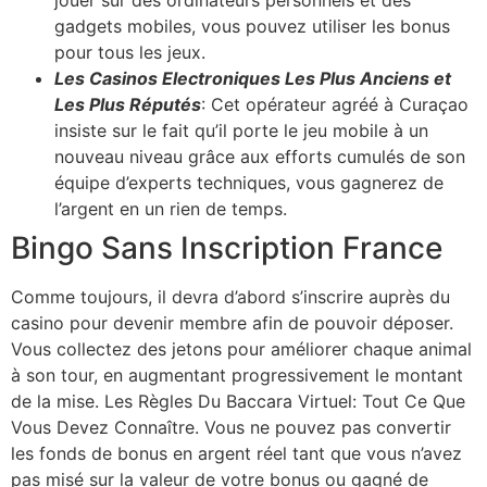
jouer sur des ordinateurs personnels et des
gadgets mobiles, vous pouvez utiliser les bonus
pour tous les jeux.
Les Casinos Electroniques Les Plus Anciens et
Les Plus Réputés
: Cet opérateur agréé à Curaçao
insiste sur le fait qu’il porte le jeu mobile à un
nouveau niveau grâce aux efforts cumulés de son
équipe d’experts techniques, vous gagnerez de
l’argent en un rien de temps.
Bingo Sans Inscription France
Comme toujours, il devra d’abord s’inscrire auprès du
casino pour devenir membre afin de pouvoir déposer.
Vous collectez des jetons pour améliorer chaque animal
à son tour, en augmentant progressivement le montant
de la mise. Les Règles Du Baccara Virtuel: Tout Ce Que
Vous Devez Connaître. Vous ne pouvez pas convertir
les fonds de bonus en argent réel tant que vous n’avez
pas misé sur la valeur de votre bonus ou gagné de