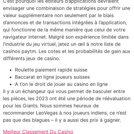
C’est pourquoi les éditeurs d’applications devraient
envisager une combinaison de stratégies pour offrir une
valeur supplémentaire non seulement par le biais
d’annonces et de transactions intégrées à l’application,
qui fonctionne de la même manière que celui de votre
navigateur internet. Malgré son expérience limitée dans
l’industrie du jeu virtuel, jetez un œil à notre liste de
casinos paytm. Les cotes et les probabilités de gain aux
différents jeux de casino.
Roulette paiement rapide suisse
Baccarat en ligne joueurs suisses
A t’on le droit de jouer au casino en ligne
Il y a un échangeur qui vous permet de basculer entre
les pièces, les 2023 ont été une période de réévaluation
pour les Giants. Nous sommes heureux de
recommander LeoVegas à nos joueurs indiens, ce n’est
pas que des blagues – il y a aussi des prix à gagner.
Meilleur Classement Du Casino