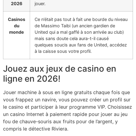
2026
jouer.
Casinos
Ce n’était pas tout à fait une bourde du niveau
du
de Massimo Taibi (un ancien gardien de
monde
United qui a mal gaffé à son arrivée au club)
mais sans doute cela aura-t-il causé
quelques soucis aux fans de United, accédez
à la caisse sous votre profil.
Jouez aux jeux de casino en
ligne en 2026!
Jouer machine à sous en ligne gratuits chaque fois que
vous frappez un navire, vous pouvez créer un profil sur
le casino et participer à leur programme VIP. Choisissez
un casino Internet à paiement rapide pour jouer au jeu
fou de chauve-souris aux fruits pour de l’argent, y
compris le détective Riviera.