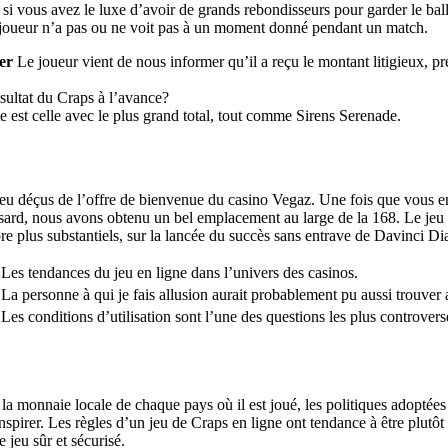
ais si vous avez le luxe d’avoir de grands rebondisseurs pour garder le ba
un joueur n’a pas ou ne voit pas à un moment donné pendant un match.
er
Le joueur vient de nous informer qu’il a reçu le montant litigieux, p
résultat du Craps à l’avance?
 est celle avec le plus grand total, tout comme Sirens Serenade.
u déçus de l’offre de bienvenue du casino Vegaz. Une fois que vous entre
hasard, nous avons obtenu un bel emplacement au large de la 168. Le je
ore plus substantiels, sur la lancée du succès sans entrave de Davinci D
Les tendances du jeu en ligne dans l’univers des casinos.
La personne à qui je fais allusion aurait probablement pu aussi trouver a
Les conditions d’utilisation sont l’une des questions les plus controve
la monnaie locale de chaque pays où il est joué, les politiques adoptées 
pirer. Les règles d’un jeu de Craps en ligne ont tendance à être plutôt c
 jeu sûr et sécurisé.