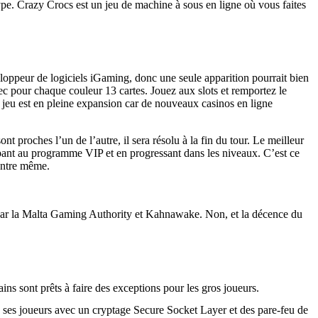
pe. Crazy Crocs est un jeu de machine à sous en ligne où vous faites
veloppeur de logiciels iGaming, donc une seule apparition pourrait bien
vec pour chaque couleur 13 cartes. Jouez aux slots et remportez le
du jeu est en pleine expansion car de nouveaux casinos en ligne
t proches l’un de l’autre, il sera résolu à la fin du tour. Le meilleur
cipant au programme VIP et en progressant dans les niveaux. C’est ce
centre même.
é par la Malta Gaming Authority et Kahnawake. Non, et la décence du
ns sont prêts à faire des exceptions pour les gros joueurs.
e ses joueurs avec un cryptage Secure Socket Layer et des pare-feu de