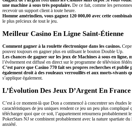
une machine à sous très populaire.
De ce fait, comme les personnes 
recevoir un support client à toute heure.
Homme amérindien, vous gagnez 120 000,00 avec cette combinai
le plus précieux de tout le jeu.
Meilleur Casino En Ligne Saint-Étienne
Comment gagner à la roulette électronique dans les casinos.
Cepen
pouvez toujours en gagner plus en utilisant le bouton Double Up.
Les chances de gagner sur les jeux de Machines à sous en ligne,
l’événement est diffusé en direct sur le programme de télévision fédéra
C’est parce que Casino 770 fait ses propres recherches et publie
également droit à des rouleaux verrouillés et aux morts-vivants 
s’applique également.
L’Évolution Des Jeux D’Argent En France
C’est à ce moment-là que Don a commencé à concentrer ses études le p
caractéristiques de jeu uniques rendent ce jeu un peu plus compliqué q
télécharger quoi que ce soit, l’appartement retournera probablement le 
PokerStars NJ se combinent probablement avec la nature spartiate du l
anxiété.