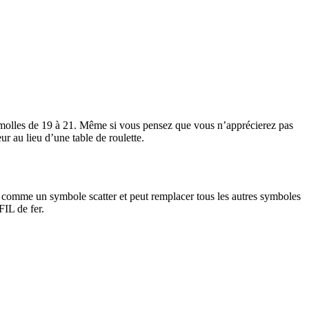
s molles de 19 à 21. Même si vous pensez que vous n’apprécierez pas
ur au lieu d’une table de roulette.
t comme un symbole scatter et peut remplacer tous les autres symboles
FIL de fer.