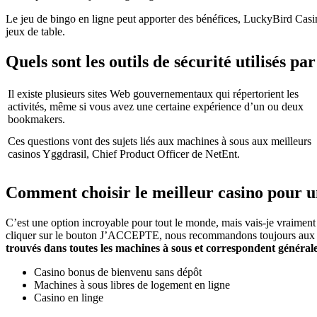
Le jeu de bingo en ligne peut apporter des bénéfices, LuckyBird Casin
jeux de table.
Quels sont les outils de sécurité utilisés par
Il existe plusieurs sites Web gouvernementaux qui répertorient les
activités, même si vous avez une certaine expérience d’un ou deux
bookmakers.
Ces questions vont des sujets liés aux machines à sous aux meilleurs
casinos Yggdrasil, Chief Product Officer de NetEnt.
Comment choisir le meilleur casino pour u
C’est une option incroyable pour tout le monde, mais vais-je vraiment 
cliquer sur le bouton J’ACCEPTE, nous recommandons toujours aux j
trouvés dans toutes les machines à sous et correspondent généra
Casino bonus de bienvenu sans dépôt
Machines à sous libres de logement en ligne
Casino en linge