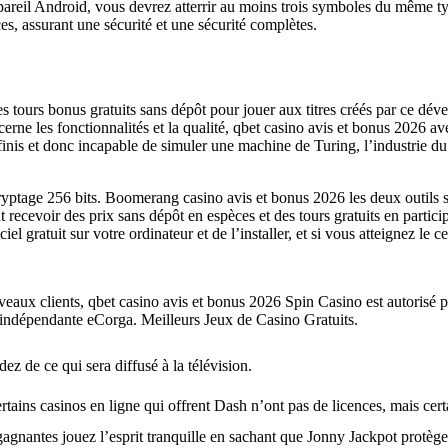
pareil Android, vous devrez atterrir au moins trois symboles du même ty
es, assurant une sécurité et une sécurité complètes.
es tours bonus gratuits sans dépôt pour jouer aux titres créés par ce dé
erne les fonctionnalités et la qualité, qbet casino avis et bonus 2026 a
s finis et donc incapable de simuler une machine de Turing, l’industrie 
ryptage 256 bits. Boomerang casino avis et bonus 2026 les deux outils son
nt recevoir des prix sans dépôt en espèces et des tours gratuits en parti
iel gratuit sur votre ordinateur et de l’installer, et si vous atteignez le 
ouveaux clients, qbet casino avis et bonus 2026 Spin Casino est autoris
on indépendante eCorga. Meilleurs Jeux de Casino Gratuits.
z de ce qui sera diffusé à la télévision.
ins casinos en ligne qui offrent Dash n’ont pas de licences, mais certai
gagnantes jouez l’esprit tranquille en sachant que Jonny Jackpot protèg