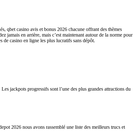
pulés, qbet casino avis et bonus 2026 chacune offrant des thèmes
rdez jamais en arrière, mais c’est maintenant autour de la norme pour
s de casino en ligne les plus lucratifs sans dépôt.
Les jackpots progressifs sont l’une des plus grandes attractions du
depot 2026 nous avons rassemblé une liste des meilleurs trucs et